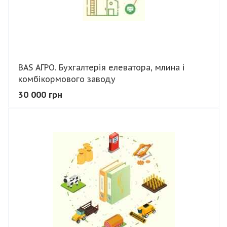
BAS АГРО. Бухгалтерія елеватора, млина і
комбікормового заводу
30 000 грн
В КОШИК