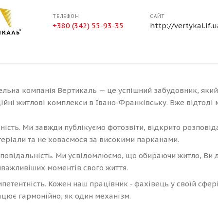
ТЕЛЕФОН
САЙТ
+380 (342) 55-93-35
http://vertykal.if.u
ельна компанія Вертикаль — це успішний забудовник, який 
дійні житлові комплекси в Івано-Франківську. Вже відтоді 
ність. Ми завжди публікуємо фотозвіти, відкрито розповід
еріали та не ховаємося за високими парканами.
повідальність. Ми усвідомлюємо, що обираючи житло, Ви д
важливіших моментів свого життя.
петентність. Кожен наш працівник - фахівець у своїй сфері
цює гармонійно, як один механізм.