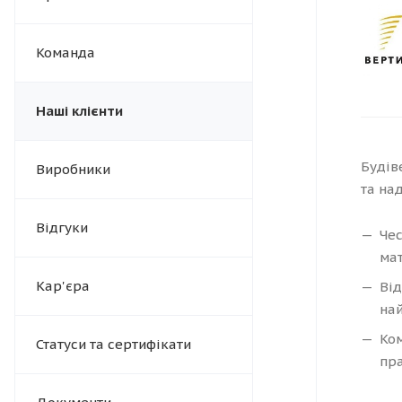
Команда
Наші клієнти
Будів
Виробники
та на
Відгуки
Чес
мат
Кар'єра
Від
най
Ком
Статуси та сертифікати
пра