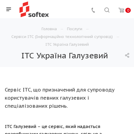
0
Головна
Послуги
Сервіси ІТС (Інформаційно технологічний супровід)
ІТС Україна Галузевий
ІТС Україна Галузевий
Сервіс ІТС, що призначений для супроводу
користувачів певних галузевих і
спеціалізованих рішень.
ІТС Галузевий – це сервіс, який надається
розробниками галузевих рішень спільно з