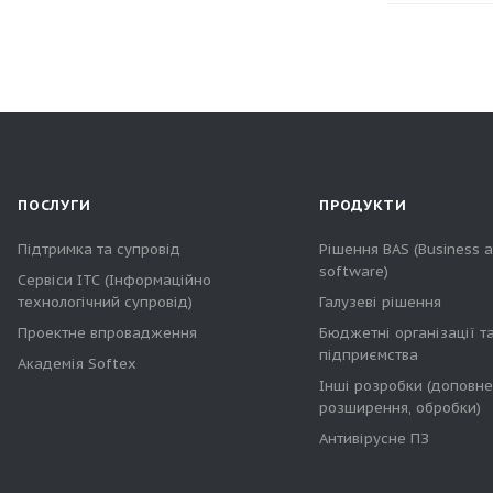
ПОСЛУГИ
ПРОДУКТИ
Підтримка та супровід
Рішення BAS (Business 
software)
Сервіси ІТС (Інформаційно
технологічний супровід)
Галузеві рішення
Проектне впровадження
Бюджетні організації т
підприємства
Академія Softex
Інші розробки (доповне
розширення, обробки)
Антивірусне ПЗ