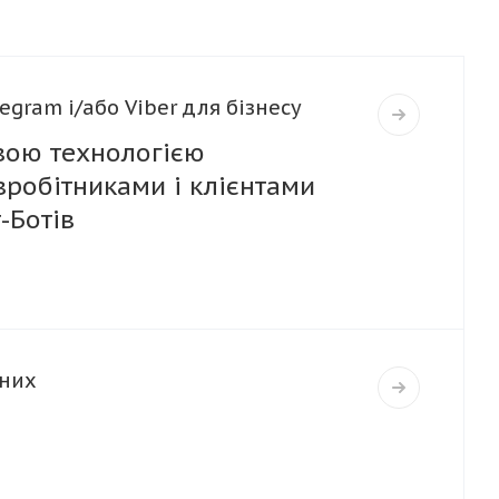
egram і/або Viber для бізнесу
вою технологією
вробітниками і клієнтами
-Ботів
аних