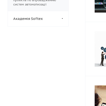
проектів по впровадженню
систем автоматизації
Академія Softex