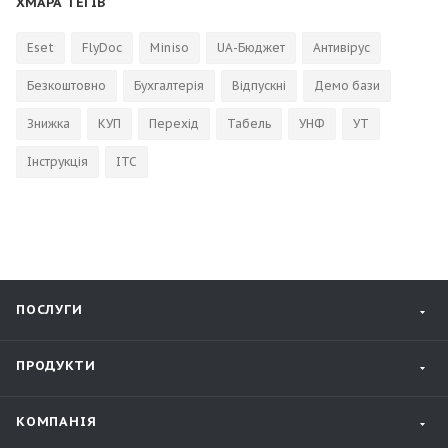
ХМАРА ТЕГІВ
Eset
FlyDoc
Miniso
UA-Бюджет
Антивірус
Безкоштовно
Бухгалтерія
Відпускні
Демо бази
Знижка
КУП
Перехід
Табель
УНФ
УТ
Інструкція
ІТС
ПОСЛУГИ
ПРОДУКТИ
КОМПАНІЯ