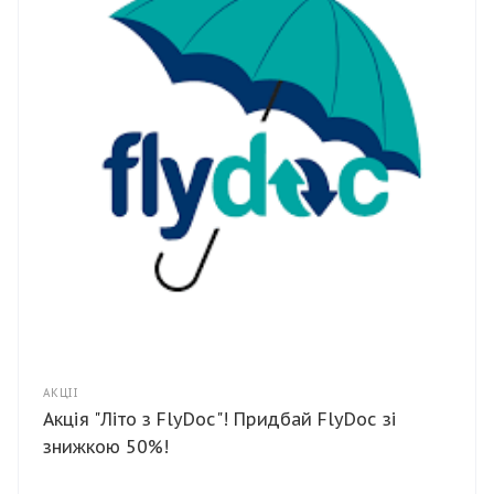
АКЦІЇ
Акція "Літо з FlyDoc"! Придбай FlyDoc зі
знижкою 50%!