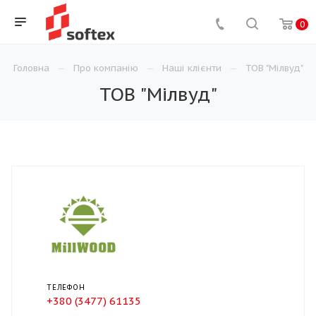
0
Головна
Про компанію
Наші клієнти
ТОВ "Мілвуд"
ТОВ "Мілвуд"
ТЕЛЕФОН
+380 (3477) 61135