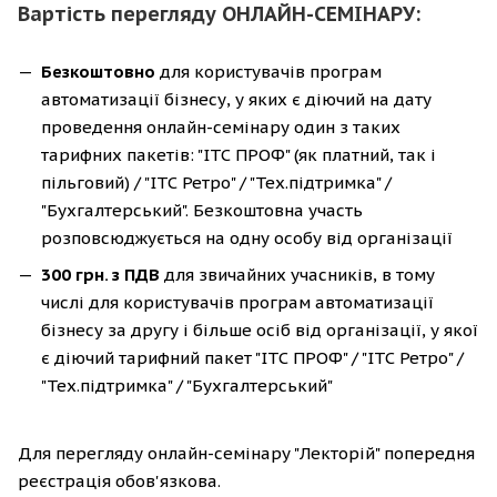
Вартість перегляду ОНЛАЙН-СЕМІНАРУ:
Безкоштовно
для користувачів програм
автоматизації бізнесу, у яких є діючий на дату
проведення онлайн-семінару один з таких
тарифних пакетів: "ІТС ПРОФ" (як платний, так і
пільговий) / "ІТС Ретро" / "Тех.підтримка" /
"Бухгалтерський". Безкоштовна участь
розповсюджується на одну особу від організації
300 грн. з ПДВ
для звичайних учасників, в тому
числі для користувачів програм автоматизації
бізнесу за другу і більше осіб від організації, у якої
є діючий тарифний пакет "ІТС ПРОФ" / "ІТС Ретро" /
"Тех.підтримка" / "Бухгалтерський"
Для перегляду онлайн-семінару "Лекторій" попередня
реєстрація обов'язкова.