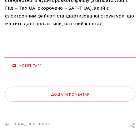
стандартного аудиторського файлу (Standard Audit
File – Tax UA, скорочено – SAF-T UA), який є
електронним файлом стандартизованої структури, що
містить дані про активи, власний капітал,
зобов’язання та зміни у фінансово-господарському
стані суб’єкта господарювання за певний період,
експортовані з вихідної системи обліку.
КОМЕНТАРІ
ДОДАТИ КОМЕНТАР
НАЗАД ДО СПИСКУ