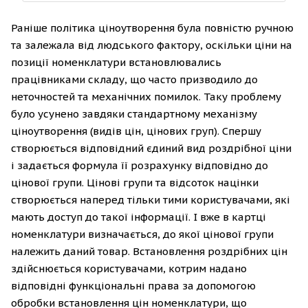
Раніше політика ціноутворення була повністю ручною
та залежала від людського фактору, оскільки ціни на
позиції номенклатури встановлювались
працівниками складу, що часто призводило до
неточностей та механічних помилок. Таку проблему
було усунено завдяки стандартному механізму
ціноутворення (видів цін, цінових груп). Спершу
створюється відповідний єдиний вид роздрібної ціни
і задається формула її розрахунку відповідно до
цінової групи. Цінові групи та відсоток націнки
створюється наперед тільки тими користувачами, які
мають доступ до такої інформації. І вже в картці
номенклатури визначається, до якої цінової групи
належить даний товар. Встановлення роздрібних цін
здійснюється користувачами, котрим надано
відповідні функціональні права за допомогою
обробки встановлення цін номенклатури, що