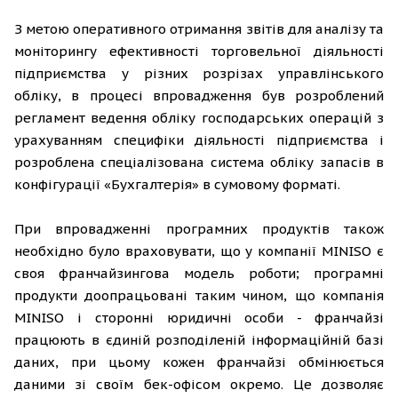
З метою оперативного отримання звітів для аналізу та
моніторингу ефективності торговельної діяльності
підприємства у різних розрізах управлінського
обліку, в процесі впровадження був розроблений
регламент ведення обліку господарських операцій з
урахуванням специфіки діяльності підприємства і
розроблена спеціалізована система обліку запасів в
конфігурації «Бухгалтерія» в сумовому форматі.
При впровадженні програмних продуктів також
необхідно було враховувати, що у компанії MINISO є
своя франчайзингова модель роботи; програмні
продукти доопрацьовані таким чином, що компанія
MINISO і сторонні юридичні особи - франчайзі
працюють в єдиній розподіленій інформаційній базі
даних, при цьому кожен франчайзі обмінюється
даними зі своїм бек-офісом окремо. Це дозволяє